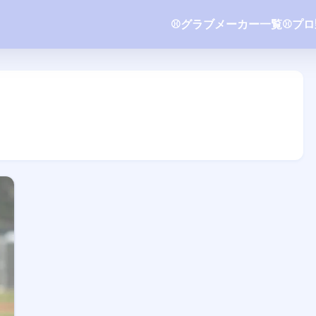
⚾️グラブメーカー一覧
⚾️プ