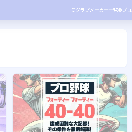
⚾️グラブメーカー一覧
⚾️プ