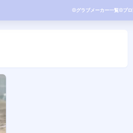
⚾️グラブメーカー一覧
⚾️プ