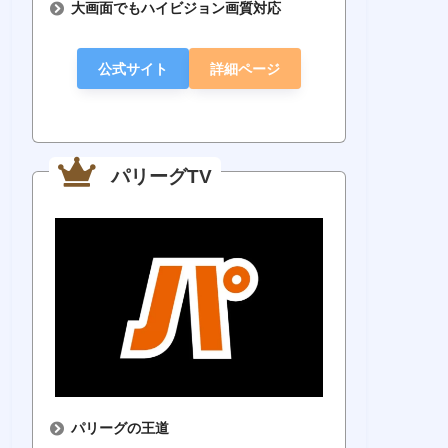
大画面でもハイビジョン画質対応
266円
860円
128円
11
ソフトバンク
公式サイト
詳細ページ
012年以降の
ダイ
ユーザーならさら
リーグ主催試
版は無料
広島戦メイン
にお得に
すべて見放題
では最安
パ・リーグメ
軍戦も視聴可
楽天
インならコスパ最
パリーグTV
能
使
強
公式サイ
公式サイ
公式サイ
公式
ト
ト
ト
パリーグの王道