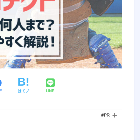
ア
はてブ
LINE
#PR