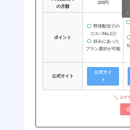
209円
の月額
ス
野球配信での
コスパNo.1◎
ポイント
好みにあった
プラン選択が可能
公式サイ
公式サイト
ト
おすす