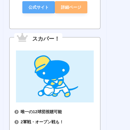
公式サイト
詳細ページ
スカパー！
・リーグTV
Jスポーツ
ベースボールLIVE
Rakut
5球団
6球団
6球団
6
（広島･横浜･中
・リーグ）
（パ・リーグ）
（パ・
日）
唯一の12球団視聴可能
1,595円
2,580円
770円
70
2軍戦・オープン戦も！