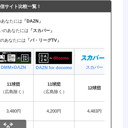
信サイト比較一覧！
のあなたには
「DAZN」
たいのあなたには
「スカパー」
のあなたには
「パ・リーグTV」
DMM×DAZN
スカパー
パ
DAZN for docomo
11球団
11球団
12球団
（広島除く）
（広島除く）
（パ
3,480円
4,200円
4,483円