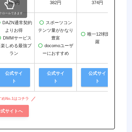
316円
382円
374円
クロールできます
DAZN通常契約
スポーツコン
2
よりお得
テンツ量
がかなり
パ・
唯一12球団網
DMMサービス
豊富
合が
羅
も楽しめる最強プ
docomoユーザ
2
ラン
ーにおすすめ
公式サイ
公式サイ
公式サイ
ト
ト
ト
めNo.1はコチラ
公式サイトへ