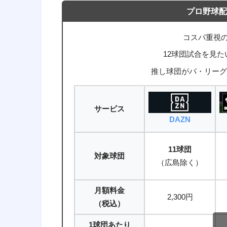
プロ野球配
コスパ重視
12球団試合を見
推し球団がパ・リーグ
サービス
DAZN
11球団
対象球団
（広島除く）
月額料金
2,300円
（税込）
1球団あたり