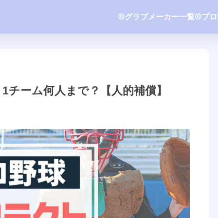
⚾️グラブメーカー一覧
⚾️プ
1チーム何人まで？【人的補償】