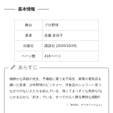
基本情報
舞台
プロ野球
著者
佐藤 多佳子
出版社
講談社 (2020/10/29)
ページ数
418ページ
あらすじ
物静かな高校の先生、予備校に通う女子高生、家業の電気店を
継いだ若者、少年野球のピッチャー、洋食店のシェフ―一見つ
ながりのない人たちを結んでいる、強くてまっすぐな気持ち!な
にかを心から「好き」でいる、すべての人へ贈る爽快な感動!!
（「BOOK」データベースより）