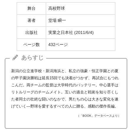
舞台
高校野球
著者
堂場 瞬一
出版社
実業之日本社 (2011/6/4)
ページ数
432ページ
あらすじ
新潟の公立進学校・新潟海浜と、私立の強豪・恒正学園との夏
の甲子園決勝戦は延長15回でも決着がつかず、再試合にもつれ
こんだ。両チームの監督は大学時代のバッテリー。中心選手は
リトルリーグのチームメイト。互いの過去と戦術を知り尽くし
た者同士の壮絶な闘いのなかで、男たちの心は大きな変化を遂
げていく―野球を愛するすべての人に贈る、感動の傑作長編。
（「BOOK」データベースより）