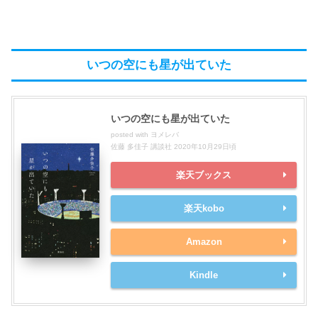
いつの空にも星が出ていた
いつの空にも星が出ていた
posted with
ヨメレバ
佐藤 多佳子 講談社 2020年10月29日頃
楽天ブックス
楽天kobo
Amazon
Kindle