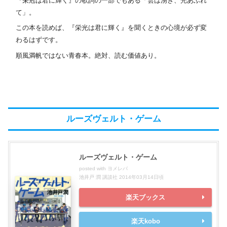
『栄冠は君に輝く』の歌詞の一部でもある「雲は湧き、光あふれ
て」。
この本を読めば、『栄光は君に輝く』を聞くときの心境が必ず変
わるはずです。
順風満帆ではない青春本。絶対、読む価値あり。
ルーズヴェルト・ゲーム
ルーズヴェルト・ゲーム
posted with
ヨメレバ
池井戸 潤 講談社 2014年03月14日頃
楽天ブックス
楽天kobo