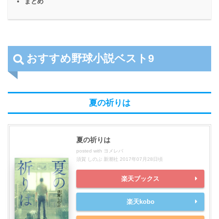
まとめ
おすすめ野球小説ベスト9
夏の祈りは
夏の祈りは
posted with
ヨメレバ
須賀 しのぶ 新潮社 2017年07月28日頃
楽天ブックス
楽天kobo