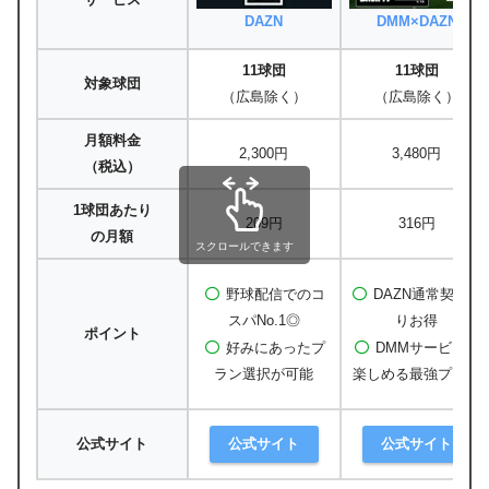
DAZN
DMM×DAZN
11球団
11球団
対象球団
（広島除く）
（広島除く）
月額料金
2,300円
3,480円
（税込）
1球団あたり
209円
316円
の月額
スクロールできます
野球配信でのコ
DAZN通常契約よ
スパNo.1◎
りお得
ポイント
好みにあったプ
DMMサービスも
ラン選択が可能
楽しめる最強プラン
公式サイト
公式サイト
公式サイト