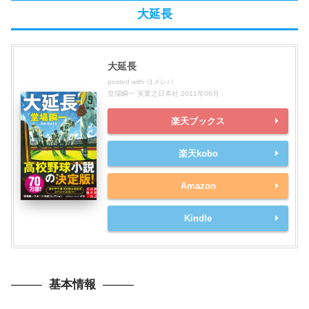
大延長
大延長
posted with
ヨメレバ
堂場瞬一 実業之日本社 2011年06月
楽天ブックス
楽天kobo
Amazon
Kindle
基本情報