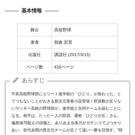
基本情報
舞台
高校野球
著者
朝倉 宏景
出版社
講談社 (2017/3/15)
ページ数
416ページ
あらすじ
不良高校野球部にエリート進学校の「ひとり」が加わった。と
てつもないことがおきる新次元青春小説登場！部員数が足りな
いヤンキー高校の野球部が、進学校と合同チームを組むことに
なる。相手は、たった一人の部員、通称「ひとりが丘」さん。
偏差値70超えの頭脳と、ありあまる体力がガチンコでぶつかり
あい、前代未聞の異次元チームが近くて遠い一勝を目指す。”弱