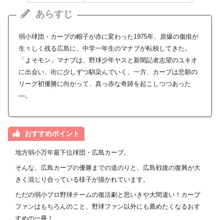
あらすじ
弱小球団・カープの帽子が赤に変わった1975年、原爆の傷痕が
生々しく残る広島に、中学一年生のマナブが転校してきた。
「よそモン」マナブは、野球少年ヤスと新聞記者志望のユキオ
に出会い、街に少しずつ馴染んでいく。一方、カープは悲願の
リーグ初優勝に向かって、真っ赤な奇跡を起こしつつあった
―。
おすすめポイント
地方弱小万年最下位球団・広島カープ。
そんな、広島カープの優勝までの道のりと、広島戦後の復興が大
きく混じり合っている様子が描かれています。
ただの弱小プロ野球チームの復活劇と思いきや大間違い！カープ
ファンはもちろんのこと、野球ファン以外にも薦めたくなるおす
すめの一冊！