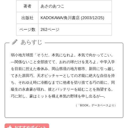
著者
あさのあつこ
出版社
KADOKAWA/角川書店 (2003/12/25)
ページ数
262ページ
あらすじ
弱小地方球団「そうだ、本気になれよ。本気で向かってこい。
―関係ないこと全部捨てて、おれの球だけを見ろよ」中学入学
を目前に控えた春休み、岡山県境の地方都市、新田に引っ越し
てきた原田巧。天才ピッチャーとしての才能に絶大な自信を持
ち、それゆえ時に冷酷なまでに他者を切り捨てる巧の前に、同
級生の永倉豪が現れ、彼とバッテリーを組むことを熱望する。
巧に対し、豪はミットを構え本気の野球を申し出るが―。
（「BOOK」データベースより）
おすすめポイント