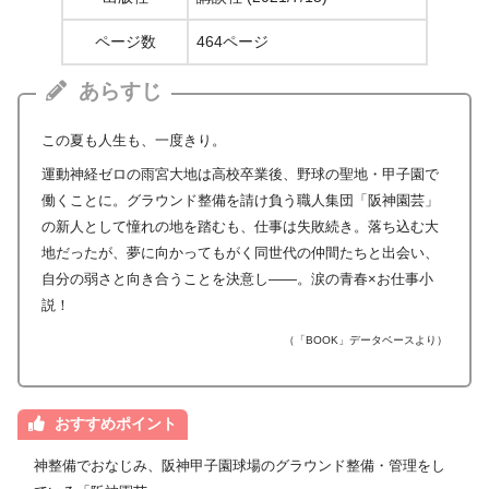
ページ数
464ページ
あらすじ
この夏も人生も、一度きり。
運動神経ゼロの雨宮大地は高校卒業後、野球の聖地・甲子園で
働くことに。グラウンド整備を請け負う職人集団「阪神園芸」
の新人として憧れの地を踏むも、仕事は失敗続き。落ち込む大
地だったが、夢に向かってもがく同世代の仲間たちと出会い、
自分の弱さと向き合うことを決意し――。涙の青春×お仕事小
説！
（「BOOK」データベースより）
おすすめポイント
神整備でおなじみ、阪神甲子園球場のグラウンド整備・管理をし