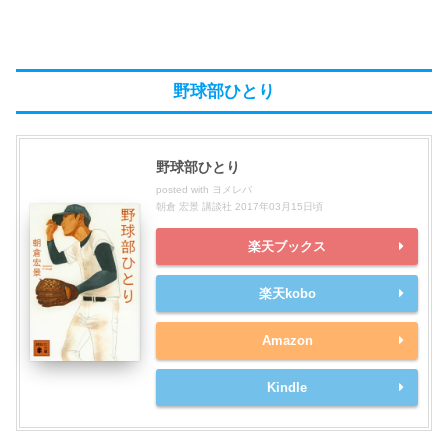
野球部ひとり
野球部ひとり
posted with
ヨメレバ
朝倉 宏景 講談社 2017年03月15日頃
楽天ブックス
楽天kobo
Amazon
Kindle