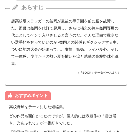
あらすじ
超高校級スラッガーの益岡が最後の甲子園を前に腰を故障し
た。監督は益岡を代打で起用し、さらに補欠の俺を益岡専用の
代走としてベンチ入りさせると言うのだ。そんな理由で数少な
い選手枠を奪っていいのか?益岡との関係もギクシャクする中、
ついに地方大会が始まって…。友情、嫉妬、ライバル心、そし
て一体感。少年たちの熱い夏を描いた涙と感動の高校野球小説
集。
（「BOOK」データベースより）
おすすめポイント
高校野球をテーマにした短編集。
どの作品も面白かったのですが、個人的には表題作の「雲は湧
き、光あふれて」が一番好きでした。