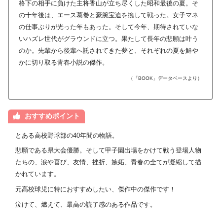
格下の相手に負けた主将香山が立ち尽くした昭和最後の夏。そ
の十年後は、エース葛巻と豪腕宝迫を擁して戦った。女子マネ
の仕事ぶりが光った年もあった。そして今年、期待されていな
いハズレ世代がグラウンドに立つ。果たして長年の悲願は叶う
のか。先輩から後輩へ託されてきた夢と、それぞれの夏を鮮や
かに切り取る青春小説の傑作。
（「BOOK」データベースより）
おすすめポイント
とある高校野球部の40年間の物語。
悲願である県大会優勝。そして甲子園出場をかけて戦う登場人物
たちの、涙や喜び、友情、挫折、嫉妬、青春の全てが凝縮して描
かれています。
元高校球児に特におすすめしたい、傑作中の傑作です！
泣けて、燃えて、最高の読了感のある作品です。