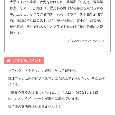
大手ライバル企業に攻勢をかけられ、業績不振にあえぐ青島製
作所。リストラが始まり、歴史ある野球部の存続を疑問視する
声が上がる。かつての名門チームも、今やエース不在で崩壊寸
前。廃部にすればコストは浮くが―社長が、選手が、監督が、
技術者が、それぞれの人生とプライドをかけて挑む奇跡の大逆
転とは。
（「BOOK」データベースより）
おすすめポイント
ハラハラ・ドキドキ、大逆転。そして超爽快。
野球ファン以外のビジネスマンにも読んでもらいたい。そんな作
品です。
『痛みを知る人は優しくなれる。』『人は一つになれれば強
い。』というメッセージが随所に溢れています。
読了後の爽快感はたまりません！！