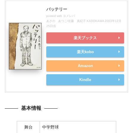
バッテリー
posted with
ヨメレバ
あさの あつこ/佐藤 真紀子 KADOKAWA 2003年12月
25日頃
楽天ブックス
楽天kobo
Amazon
Kindle
基本情報
舞台
中学野球