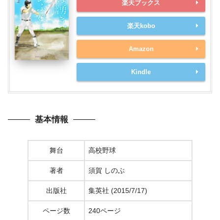
楽天ブックス
楽天kobo
Amazon
Kindle
基本情報
舞台
高校野球
著者
須賀 しのぶ
出版社
集英社 (2015/7/17)
ページ数
240ページ