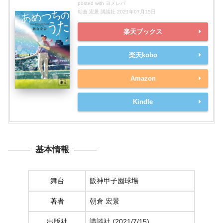
posted with
ヨメレバ
朝倉 宏景 講談社 2021年07月15日
楽天ブックス
楽天kobo
Amazon
Kindle
基本情報
舞台
阪神甲子園球場
著者
朝倉 宏景
出版社
講談社 (2021/7/15)