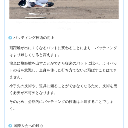
https://www.nikkansports.com/baseball/highschool/news/img/201908100000406-
w500_1.jpg
バッティング技術の向上
飛距離が出にくくなるバットに変わることにより、バッティング
はより難しくなると言えます。
簡単に飛距離を出すことができた従来のバットに比べ、よりバッ
トの芯を意識し、全身を使った打ち方でないと飛ばすことはでき
ません。
小手先の技術や、道具に頼ることができなくなるため、技術を磨
く必要が不可欠となります。
そのため、必然的にバッティングの技術は上達することでしょ
う。
国際大会への対応