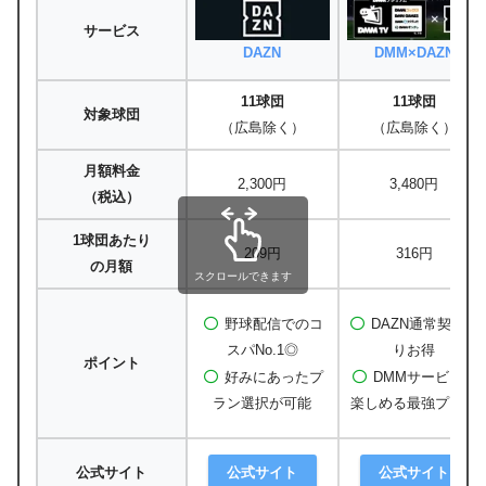
サービス
DAZN
DMM×DAZN
11球団
11球団
対象球団
（広島除く）
（広島除く）
月額料金
2,300円
3,480円
（税込）
1球団あたり
209円
316円
の月額
スクロールできます
野球配信でのコ
DAZN通常契約よ
スパNo.1◎
りお得
ポイント
好みにあったプ
DMMサービスも
ラン選択が可能
楽しめる最強プラン
公式サイト
公式サイト
公式サイト