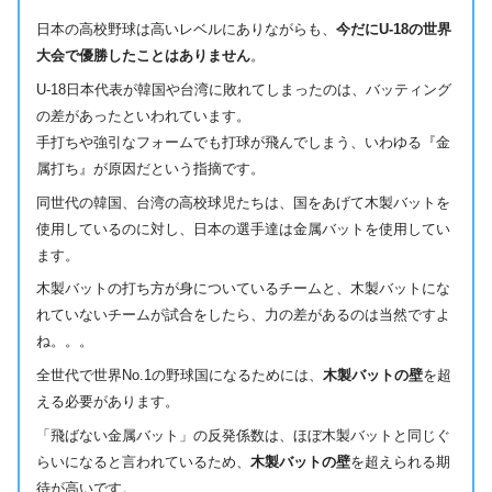
日本の高校野球は高いレベルにありながらも、
今だにU-18の世界
大会で優勝したことはありません
。
U-18日本代表が韓国や台湾に敗れてしまったのは、バッティング
の差があったといわれています。
手打ちや強引なフォームでも打球が飛んでしまう、いわゆる『金
属打ち』が原因だという指摘です。
同世代の韓国、台湾の高校球児たちは、国をあげて木製バットを
使用しているのに対し、日本の選手達は金属バットを使用してい
ます。
木製バットの打ち方が身についているチームと、木製バットにな
れていないチームが試合をしたら、力の差があるのは当然ですよ
ね。。。
全世代で世界No.1の野球国になるためには、
木製バットの壁
を超
える必要があります。
「飛ばない金属バット」の反発係数は、ほぼ木製バットと同じぐ
らいになると言われているため、
木製バットの壁
を超えられる期
待が高いです。