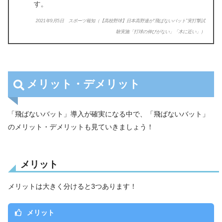
す。
2021年9月5日 スポーツ報知
（
【高校野球】日本高野連が“飛ばないバット”実打撃試
験実施「打球の伸びがない」「木に近い」）
メリット・デメリット
「飛ばないバット」導入が確実になる中で、「飛ばないバット」
のメリット・デメリットも見ていきましょう！
メリット
メリットは大きく分けると3つあります！
メリット