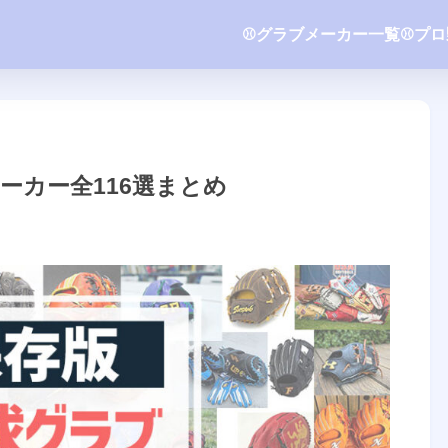
⚾️グラブメーカー一覧
⚾️プ
ーカー全116選まとめ