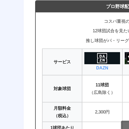
プロ野球配
コスパ重視
12球団試合を見
推し球団がパ・リーグ
サービス
DAZN
11球団
対象球団
（広島除く）
月額料金
2,300円
（税込）
1球団あたり