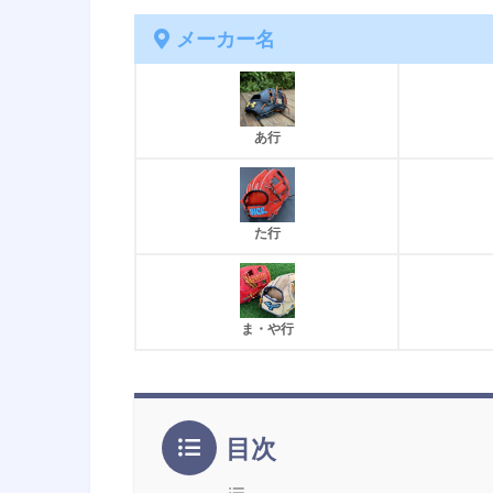
メーカー名
あ行
た行
ま・や行
目次