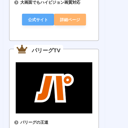
大画面でもハイビジョン画質対応
266円
860円
128円
11
ソフトバンク
公式サイト
詳細ページ
012年以降の
ダイ
ユーザーならさら
リーグ主催試
版は無料
広島戦メイン
にお得に
すべて見放題
では最安
パ・リーグメ
軍戦も視聴可
楽天
インならコスパ最
パリーグTV
能
使
強
公式サイ
公式サイ
公式サイ
公式
ト
ト
ト
パリーグの王道