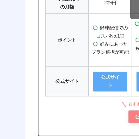
209円
の月額
ス
野球配信での
コスパNo.1◎
ポイント
好みにあった
プラン選択が可能
公式サイ
公式サイト
ト
おすす