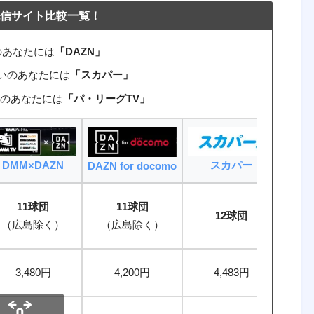
信サイト比較一覧！
のあなたには
「DAZN」
たいのあなたには
「スカパー」
のあなたには
「パ・リーグTV」
DMM×DAZN
スカパー
パ
DAZN for docomo
11球団
11球団
12球団
（広島除く）
（広島除く）
（パ
3,480円
4,200円
4,483円