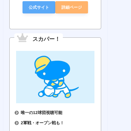
公式サイト
詳細ページ
スカパー！
・リーグTV
Jスポーツ
ベースボールLIVE
Rakut
5球団
6球団
6球団
6
（広島･横浜･中
・リーグ）
（パ・リーグ）
（パ・
日）
唯一の12球団視聴可能
1,595円
2,580円
770円
70
2軍戦・オープン戦も！