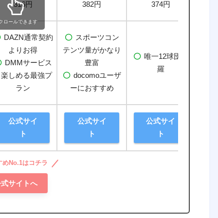
316円
382円
374円
クロールできます
DAZN通常契約
スポーツコン
2
よりお得
テンツ量
がかなり
パ・
唯一12球団網
DMMサービス
豊富
合が
羅
も楽しめる最強プ
docomoユーザ
2
ラン
ーにおすすめ
公式サイ
公式サイ
公式サイ
ト
ト
ト
めNo.1はコチラ
公式サイトへ