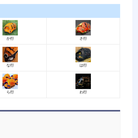
か行
さ行
な行
は行
ら行
わ行