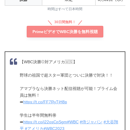
時間はすべて日本時間
30日間無料！
PrimeビデオでWBC決勝を無料視聴
【WBC決勝⚾️対アメリカ🇺🇸】
野球の祖国で超スター軍団とついに決勝で対決！！
アマプラなら決勝ネット配信視聴が可能！プライム会
員は無料！
➡
https://t.co/FF7RyTjH8p
学生は半年間無料🉐
➡
https://t.co/i22osCpSgm
#WBC
#侍ジャパン
#大谷翔
平
#アメリカ
#WBC2023