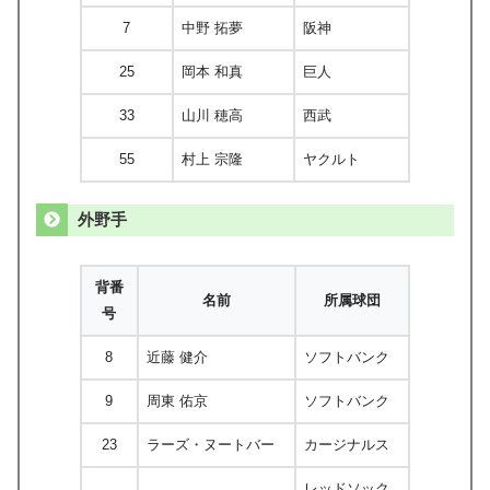
7
中野 拓夢
阪神
25
岡本 和真
巨人
33
山川 穂高
西武
55
村上 宗隆
ヤクルト
外野手
背番
名前
所属球団
号
8
近藤 健介
ソフトバンク
9
周東 佑京
ソフトバンク
23
ラーズ・ヌートバー
カージナルス
レッドソック