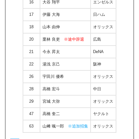
16
大谷 翔平
エンゼルス
17
伊藤 大海
日ハム
18
山本 由伸
オリックス
20
栗林 良吏
※途中辞退
広島
21
今永 昇太
DeNA
22
湯浅 京己
阪神
26
宇田川 優希
オリックス
28
高橋 宏斗
中日
29
宮城 大弥
オリックス
47
高橋 奎二
ヤクルト
63
山﨑 颯一郎
※追加招集
オリックス