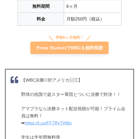
無料期間
6ヶ月
料金
月額250円（税込）
学割6ヶ月無料！
Prime StudentでWBCを無料視聴
【WBC決勝⚾️対アメリカ🇺🇸】
野球の祖国で超スター軍団とついに決勝で対決！！
アマプラなら決勝ネット配信視聴が可能！プライム会
員は無料！
➡
https://t.co/FF7RyTjH8p
学生は半年間無料🉐