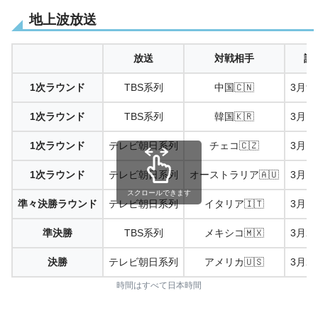
地上波放送
放送
対戦相手
試
1次ラウンド
TBS系列
中国🇨🇳
3月9
1次ラウンド
TBS系列
韓国🇰🇷
3月1
1次ラウンド
テレビ朝日系列
チェコ🇨🇿
3月1
1次ラウンド
テレビ朝日系列
オーストラリア🇦🇺
3月1
スクロールできます
準々決勝ラウンド
テレビ朝日系列
イタリア🇮🇹
3月1
準決勝
TBS系列
メキシコ🇲🇽
3月2
決勝
テレビ朝日系列
アメリカ🇺🇸
3月2
時間はすべて日本時間