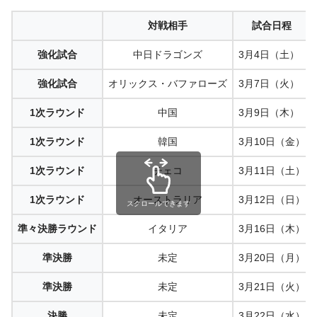
対戦相手
試合日程
強化試合
中日ドラゴンズ
3月4日（土）
強化試合
オリックス・バファローズ
3月7日（火）
1次ラウンド
中国
3月9日（木）
1次ラウンド
韓国
3月10日（金）
1次ラウンド
チェコ
3月11日（土）
1次ラウンド
オーストラリア
3月12日（日）
スクロールできます
準々決勝ラウンド
イタリア
3月16日（木）
準決勝
未定
3月20日（月）
準決勝
未定
3月21日（火）
決勝
未定
3月22日（水）