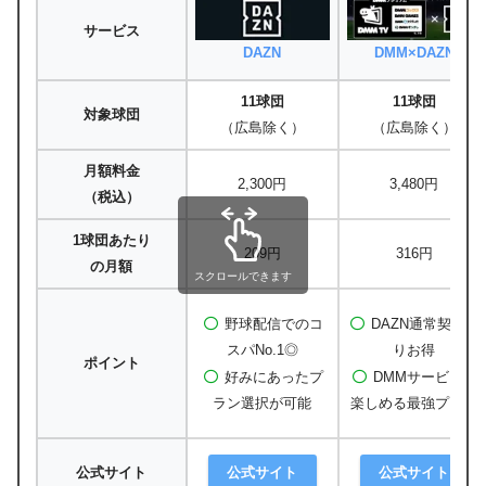
サービス
DAZN
DMM×DAZN
11球団
11球団
対象球団
（広島除く）
（広島除く）
月額料金
2,300円
3,480円
（税込）
1球団あたり
209円
316円
の月額
スクロールできます
野球配信でのコ
DAZN通常契約よ
スパNo.1◎
りお得
ポイント
好みにあったプ
DMMサービスも
ラン選択が可能
楽しめる最強プラン
公式サイト
公式サイト
公式サイト