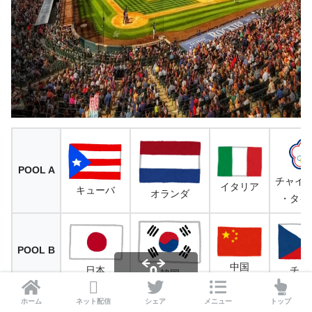
POOL A
チャイ
イタリア
キューバ
オランダ
・タイ
POOL B
中国
日本
チェ
韓国
ホーム
ネット配信
シェア
メニュー
トップ
スクロールできます