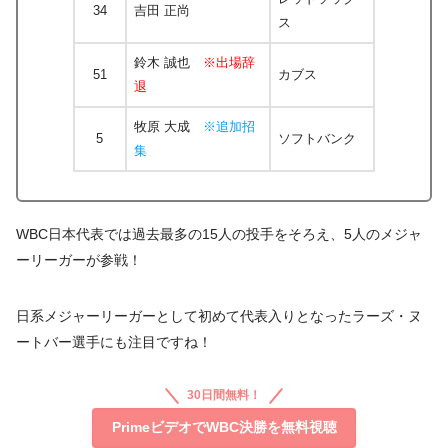
34
吉田 正尚
ス
鈴木 誠也
※出場辞
51
カブス
退
牧原 大成
※追加招
5
ソフトバンク
集
WBC日本代表では過去最多の15人の投手をそろえ、5人のメジャ
ーリーガーが参戦！
日系メジャーリーガーとして初めて代表入りとなったラーズ・ヌ
ートバー選手にも注目ですね！
30日間無料！
PrimeビデオでWBC決勝を無料視聴