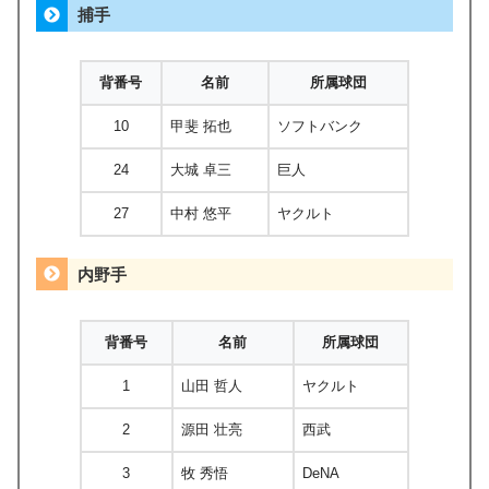
捕手
背番号
名前
所属球団
10
甲斐 拓也
ソフトバンク
24
大城 卓三
巨人
27
中村 悠平
ヤクルト
内野手
背番号
名前
所属球団
1
山田 哲人
ヤクルト
2
源田 壮亮
西武
3
牧 秀悟
DeNA