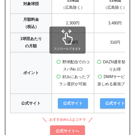
11球団
11球団
対象球団
広島東洋
鈴木
北海道日本ハムファ
（広島除く）
（広島除く）
投手
カープ
健矢
イターズ
月額料金
2,300円
3,480円
（税込）
1球団あたり
209円
316円
の月額
スクロールできます
野球配信でのコ
DAZN通常契約よ
スパNo.1◎
りお得
ポイント
好みにあったプ
DMMサービスも
ラン選択が可能
楽しめる最強プラン
公式サイト
公式サイト
公式サイト
おすすめNo.1はコチラ
公式サイトへ