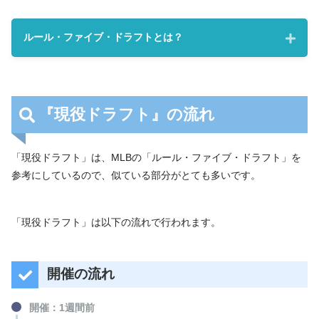
ルール・ファイブ・ドラフトとは？
『現役ドラフト』の流れ
ルール・ファイブ・ドラフトとは？
「
ルール・ファイブ・ドラフト
（Rule 5 draft）」とは、メ
「現役ドラフト」は、MLBの「ルール・ファイブ・ドラフト」を
ジャーリーグ（MLB）で導入されている制度。
参考にしているので、似ている部分がとても多いです。
実力がありながらも活躍の場が与えられない選手が、マイナ
ーリーグで飼い殺し状態になることを防ぐために、
他チーム
「現役ドラフト」は以下の流れで行われます。
所属の現役選手を指名し獲得できる制度。
毎年、シーズンが終了した12月に行われる。
開催の流れ
開催：1週間前
対象外