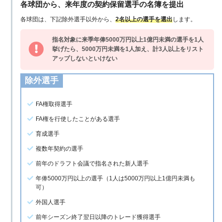
各球団から、来年度の契約保留選手の名簿を提出
18歳以下
で入団した場合、「ルール・ファイブ・ド
各球団は、下記除外選手以外から、
2名以上の選手を選出
します。
ラフト」時点で
在籍5年未満
の選手
指名対象に来季年俸5000万円以上1億円未満の選手を1人
19歳以上
で入団した場合、「ルール・ファイブ・ド
挙げたら、5000万円未満を1人加え、計3人以上をリスト
ラフト」時点で
在籍4年未満
の選手
アップしないといけない
MLBの40人枠に登録されている選手
（メジャー契約
選手）→日本プロ野球で言う「
プロテクト
」
除外選手
FA権取得選手
2025年2月15日
【プロ野球】プロテクトとは？1チ
FA権を行使したことがある選手
ーム何人まで？【人的補償】
育成選手
複数年契約の選手
前年のドラフト会議で指名された新人選手
このように、
すべての選手から指名できるわけではありませ
年俸5000万円以上の選手（1人は5000万円以上1億円未満も
ん
。
可）
外国人選手
その他の細かい規定としては、
指名した球団は指名選手の元
前年シーズン終了翌日以降のトレード獲得選手
所属チームに10万ドル（約1100万円）支払う
などの決まり