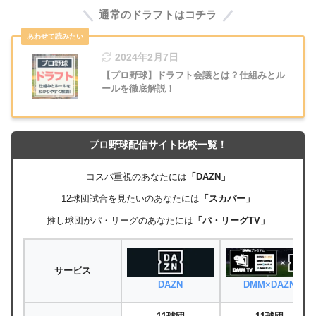
手
通常のドラフトはコチラ
内
千葉ロッテマリ
石垣
野
中日ドラゴンズ
2024年2月7日
ーンズ
雅海
手
【プロ野球】ドラフト会議とは？仕組みとル
ールを徹底解説！
オリックス・バ
本田
投
埼玉西武ライオ
ファローズ
圭佑
手
ンズ
プロ野球配信サイト比較一覧！
上茶
福岡ソフトバン
投
横浜DeNAベイ
谷 大
クホークス
手
スターズ
コスパ重視のあなたには
「DAZN」
河
12球団試合を見たいのあなたには
「スカパー」
推し球団がパ・リーグのあなたには
「パ・リーグTV」
第2巡目
サービス
DAZN
DMM×DAZN
選手
守備
指名球団
前所属球団
名
位置