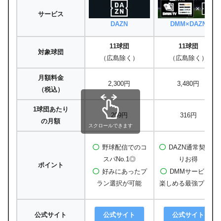
サービス
DAZN
DMM×DAZN
11球団
11球団
対象球団
（広島除く）
（広島除く）
月額料金
2,300円
3,480円
（税込）
1球団あたり
209円
316円
の月額
スクロールできます
野球配信でのコ
DAZN通常契約よ
スパNo.1◎
りお得
ポイント
好みにあったプ
DMMサービスも
ラン選択が可能
楽しめる最強プラン
公式サイト
公式サイト
公式サイト