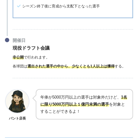
があります。
シーズン終了後に育成から支配下となった選手
ちなみに、名前の由来はMLB規約の第5条
に規定されていることから、名付けられた
よ！
開催日
バント店長
現役ドラフト会議
非公開
で行われます。
各球団は
選出された選手の中から、少なくとも1
人以上は獲得
する。
年俸が5000万円以上の選手は対象外だけど、
1名
に限り5000万円以上１億円未満の選手
を対象と
することができるよ！
バント店長