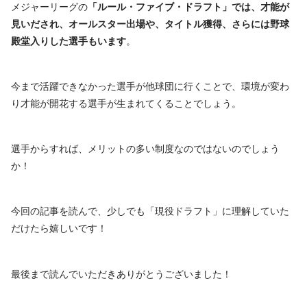
広島東洋カープ
戸根 千明
投手
メジャーリーグの
「ルール・ファイブ・ドラフト」では、才能が
スターズ
真澄
手
東北楽天ゴールデンイーグルス
櫻井 周斗
投手
横浜
見いだされ、オールスター出場や、タイトル獲得、さらには野球
中日ドラゴンズ
細川 成也
外野手
伊藤
投
東北楽天ゴール
殿堂入りした選手もいます
。
中日ドラゴンズ
埼玉西武ライオンズ
中村 祐太
投手
茉央
手
デンイーグルス
2022年現役ドラフト結果
北海道日本ハムファイターズ
水谷 瞬
外野手
福岡
畠 世
投
読売ジャイアン
今まで活躍できなかった選手が他球団に行くことで、環境が変わ
阪神タイガース
周
手
ツ
り才能が開花する選手が生まれてくることでしょう。
内
山足
オリックス・バ
広島東洋カープ
野
選手からすれば、メリットの多い制度なのではないのでしょう
達也
ファローズ
手
か！
北海道日本ハム
吉田
捕
福岡ソフトバン
ファイターズ
賢吾
手
クホークス
今回の記事を読んで、少しでも「現役ドラフト」に理解していた
だけたら嬉しいです！
東北楽天ゴール
柴田
投
東京ヤクルトス
デンイーグルス
大地
手
ワローズ
最後まで読んでいただきありがとうございました！
内
埼玉西武ライオ
平沢
千葉ロッテマリ
野
ンズ
大河
ーンズ