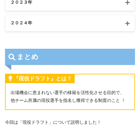
指名球団
選手名
ポジション
２０２３年
オリックス・バファローズ
渡邉 大樹
外野手
東
指名球団
選手名
守備位置
２０２４年
福岡ソフトバンクホークス
古川 侑利
投手
北海
阪神タイガース
漆原 大晟
投手
オリ
第1巡目
埼玉西武ライオンズ
陽川 尚将
内野手
広島東洋カープ
内間 拓馬
投手
東北楽
東北楽天ゴールデンイーグルス
正隨 優弥
外野手
まとめ
守
横浜DeNAベイスターズ
佐々木 千隼
投手
千
千葉ロッテマリーンズ
大下 誠一郎
内野手
オ
選手
備
指名球団
前所属球団
読売ジャイアンツ
馬場 皐輔
投手
名
位
『現役ドラフト』とは？
北海道日本ハムファイターズ
松岡 洸希
投手
置
東京ヤクルトスワローズ
北村 拓己
内野手
東京ヤクルトスワローズ
成田 翔
投手
出場機会に恵まれない選手の移籍を活性化させる目的で、
スクロールできます
読売ジャイアン
田中
投
北海道日本ハム
中日ドラゴンズ
梅野 雄吾
投手
東京
他チーム所属の現役選手を指名し獲得できる制度のこと ！
ツ
瑛斗
手
ファイターズ
横浜DeNAベイスターズ
笠原 祥太郎
投手
スクロールできます
オリックス・バファローズ
鈴木 博志
投手
東京ヤクルトス
矢崎
投
阪神タイガース
大竹 耕太郎
投手
福
広島東洋カープ
今回は「現役ドラフト」について説明しました！
ワローズ
拓也
手
千葉ロッテマリーンズ
愛斗
外野手
埼
読売ジャイアンツ
オコエ 瑠偉
外野手
東北
横浜DeNAベイ
浜地
投
福岡ソフトバンクホークス
長谷川 威展
投手
北海道
阪神タイガース