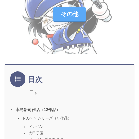
その他
目次
水島新司作品（12作品）
ドカベン シリーズ（５作品）
ドカベン
大甲子園