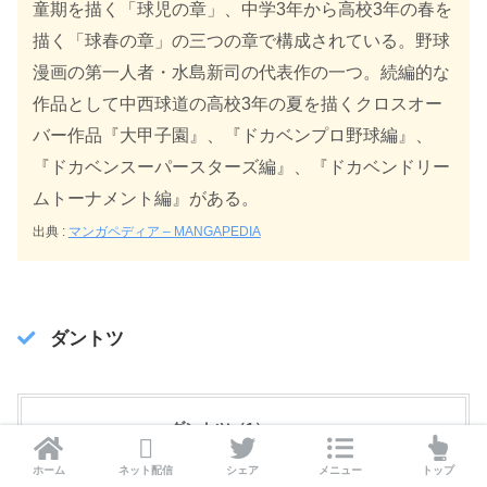
童期を描く「球児の章」、中学3年から高校3年の春を
描く「球春の章」の三つの章で構成されている。野球
漫画の第一人者・水島新司の代表作の一つ。続編的な
作品として中西球道の高校3年の夏を描くクロスオー
バー作品『大甲子園』、『ドカベンプロ野球編』、
『ドカベンスーパースターズ編』、『ドカベンドリー
ムトーナメント編』がある。
出典 :
マンガペディア – MANGAPEDIA
ダントツ
ダントツ（1）
posted with
ヨメレバ
ホーム
ネット配信
シェア
メニュー
トップ
水島新司 秋田書店 1982年05月01日頃