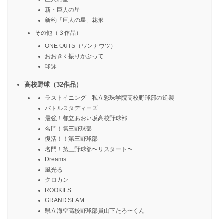
新・巨人の星
新約「巨人の星」花形
その他（３作品）
ONE OUTS（ワンナウツ）
おおきく振りかぶって
球詠
高校野球（32作品）
ラストイニング 私立彩珠学院高校野球部の逆襲
バトルスタディーズ
最強！都立あおい坂高校野球部
名門！第三野球部
復活！！第三野球部
名門！第三野球部〜リスタート〜
Dreams
風光る
クロカン
ROOKIES
GRAND SLAM
県立海空高校野球部員山下たろ〜くん