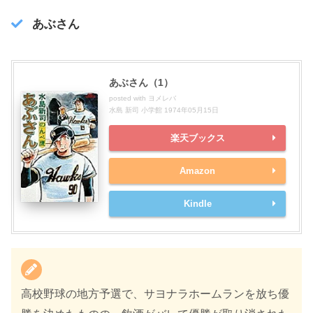
あぶさん
あぶさん（1）
posted with
ヨメレバ
水島 新司 小学館 1974年05月15日
楽天ブックス
Amazon
Kindle
高校野球の地方予選で、サヨナラホームランを放ち優