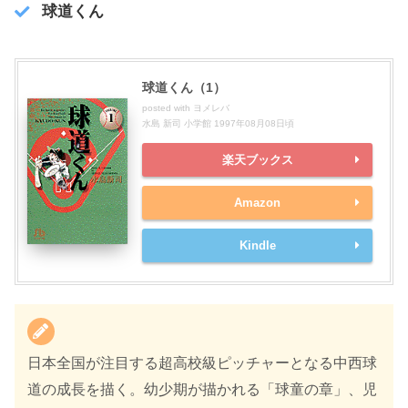
球道くん
球道くん（1）
posted with
ヨメレバ
水島 新司 小学館 1997年08月08日頃
楽天ブックス
Amazon
Kindle
日本全国が注目する超高校級ピッチャーとなる中西球
道の成長を描く。幼少期が描かれる「球童の章」、児