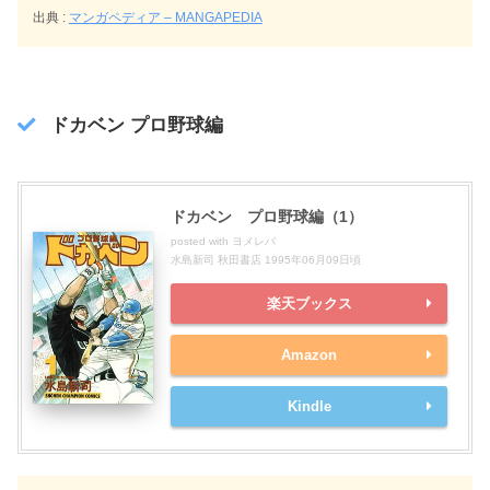
出典 :
マンガペディア – MANGAPEDIA
ドカベン プロ野球編
ドカベン プロ野球編（1）
posted with
ヨメレバ
水島新司 秋田書店 1995年06月09日頃
楽天ブックス
Amazon
Kindle