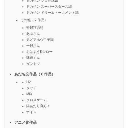
ドカベン プロ野球編
ドカベン スーパースターズ編
ドカベン ドリームトーナメント編
その他（７作品）
野球狂の詩
あぶさん
男どアホウ甲子園
一球さん
おはようKジロー
球道くん
ダントツ
あだち充作品（６作品）
H2
タッチ
MIX
クロスゲーム
陽あたり良好！
ナイン
アニメ化作品