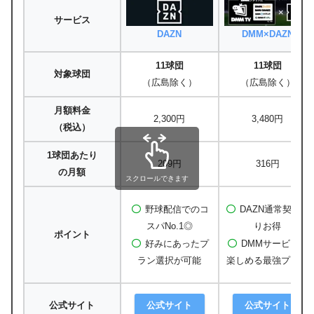
サービス
DAZN
DMM×DAZN
11球団
11球団
対象球団
（広島除く）
（広島除く）
月額料金
2,300円
3,480円
（税込）
1球団あたり
209円
316円
の月額
スクロールできます
野球配信でのコ
DAZN通常契約よ
スパNo.1◎
りお得
ポイント
好みにあったプ
DMMサービスも
ラン選択が可能
楽しめる最強プラン
公式サイト
公式サイト
公式サイト