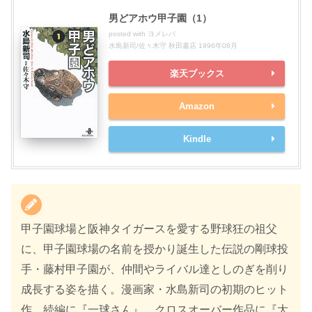
男どアホウ甲子園（1）
posted with
ヨメレバ
水島新司/佐々木守 秋田書店 1996年08月
楽天ブックス
Amazon
Kindle
甲子園球場と阪神タイガースを愛する野球狂の祖父
に、甲子園球場の名前を授かり誕生した伝説の剛球投
手・藤村甲子園が、仲間やライバル達としのぎを削り
成長する姿を描く。漫画家・水島新司の初期のヒット
作。続編に『一球さん』、クロスオーバー作品に『大