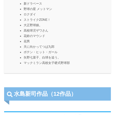
新ドラベース
野球の星 メットマン
ロクダイ
ストライクZONE！
大正野球娘。
高校球児ザワさん
花鈴のマウンド
花男
天に向かってつば九郎
ポテン・ヒット・ガール
矢野七菜子、白球を追う。
マックミラン高校女子硬式野球部
水島新司作品（12作品）