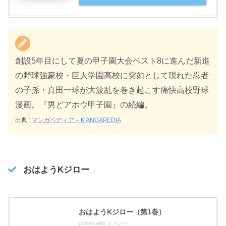
創設5年目にして夏の甲子園大会ベスト8に進んだ新進
の野球強豪校・巨人学園高校に突如として現れた忍者
の子孫・真田一球が大波乱を巻き起こす痛快高校野球
漫画。『男どアホウ甲子園』の続編。
出典 :
マンガペディア – MANGAPEDIA
おはようKジロー
おはようKジロー（第1巻）
posted with
ヨメレバ