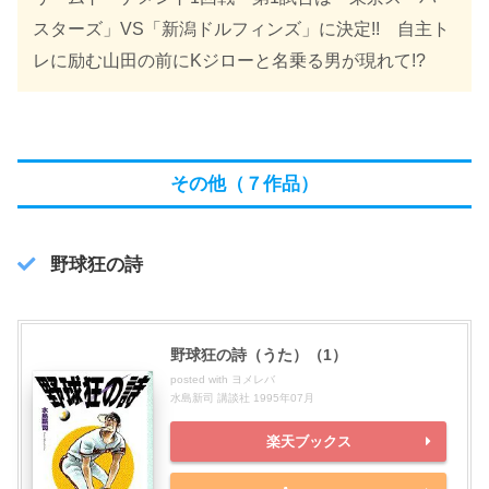
スターズ」VS「新潟ドルフィンズ」に決定!! 自主ト
レに励む山田の前にKジローと名乗る男が現れて!?
その他
（７作品）
野球狂の詩
野球狂の詩（うた）（1）
posted with
ヨメレバ
水島新司 講談社 1995年07月
楽天ブックス