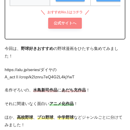
おすすめNo.1はコチラ
公式サイトへ
今回は、
野球好きおすすめ
の野球漫画をひたすら集めてみまし
た！
https://alu.jp/series/ダイヤの
A_actⅡ/crop/k2Iznru7eQ4G2L4kjYwT
名作ぞろいの、
水島新司作品
に
あだち充作品
！
それに間違いなく面白い
アニメ化作品
！
ほか、
高校野球
、
プロ野球
、
中学野球
などジャンルごとに分けて
みました！