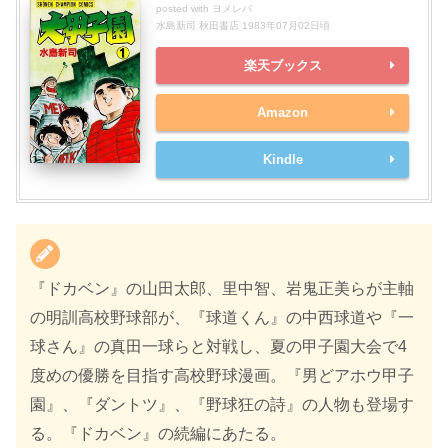
posted with
ヨメレバ
水島新司 秋田書店 1983年07月02日頃
楽天ブックス
Amazon
Kindle
『ドカベン』の山田太郎、里中智、岩鬼正美らが主軸
の明訓高校野球部が、『球道くん』の中西球道や『一
球さん』の真田一球らと対戦し、夏の甲子園大会で4
度めの優勝を目指す高校野球漫画。『男どアホウ甲子
園』、『ダントツ』、『野球狂の詩』の人物も登場す
る。『ドカベン』の続編にあたる。