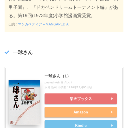
甲子園』、『ドカベンドリームトーナメント編』があ
る。第19回(1973年度)小学館漫画賞受賞。
出典 :
マンガペディア – MANGAPEDIA
一球さん
一球さん（1）
posted with
ヨメレバ
水島 新司 小学館 1996年12月05日頃
楽天ブックス
Amazon
Kindle