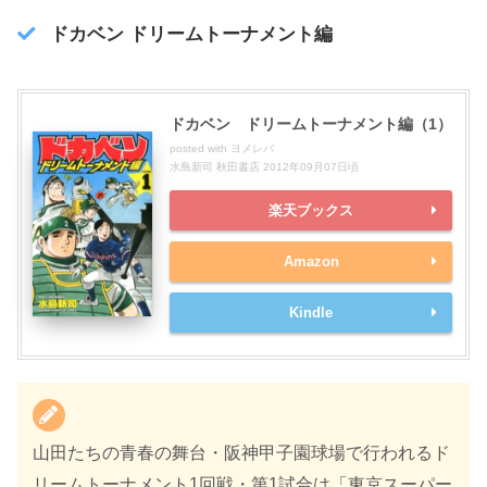
ドカベン ドリームトーナメント編
ドカベン ドリームトーナメント編（1）
posted with
ヨメレバ
水島新司 秋田書店 2012年09月07日頃
楽天ブックス
Amazon
Kindle
山田たちの青春の舞台・阪神甲子園球場で行われるド
リームトーナメント1回戦・第1試合は「東京スーパー