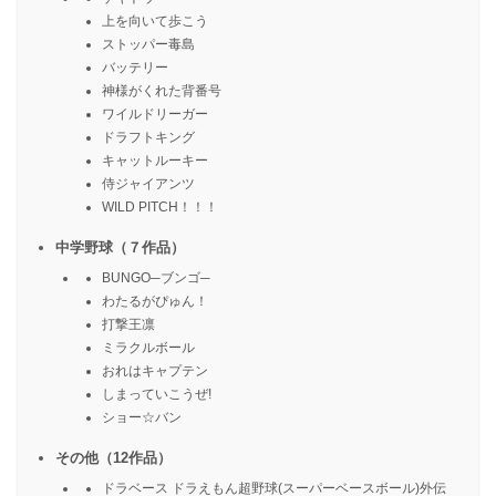
上を向いて歩こう
ストッパー毒島
バッテリー
神様がくれた背番号
ワイルドリーガー
ドラフトキング
キャットルーキー
侍ジャイアンツ
WILD PITCH！！！
中学野球（７作品）
BUNGO─ブンゴ─
わたるがぴゅん！
打撃王凛
ミラクルボール
おれはキャプテン
しまっていこうぜ!
ショー☆バン
その他（12作品）
ドラベース ドラえもん超野球(スーパーベースボール)外伝