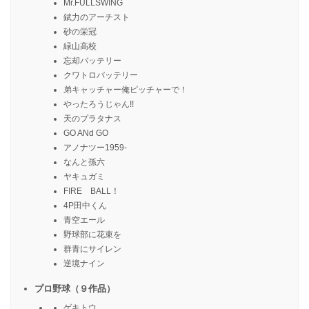
Mr.FULLSWING
錻力のアーチスト
砂の栄冠
緑山高校
忘却バッテリー
クワトロバッテリー
弟キャッチャー俺ピッチャーで！
やったろうじゃん!!
天のプラタナス
GO ANd GO
アノナツー1959-
なんと孫六
ヤキュガミ
FIRE BALL！
4P田中くん
青空エール
野球部に花束を
群青にサイレン
逆境ナイン
プロ野球（９作品）
ゲキトウ