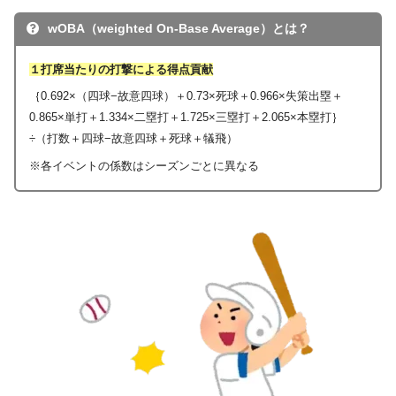
wOBA（weighted On-Base Average）とは？
１打席当たりの打撃による得点貢献
｛0.692×（四球−故意四球）＋0.73×死球＋0.966×失策出塁＋
0.865×単打＋1.334×二塁打＋1.725×三塁打＋2.065×本塁打｝
÷（打数＋四球−故意四球＋死球＋犠飛）
※各イベントの係数はシーズンごとに異なる