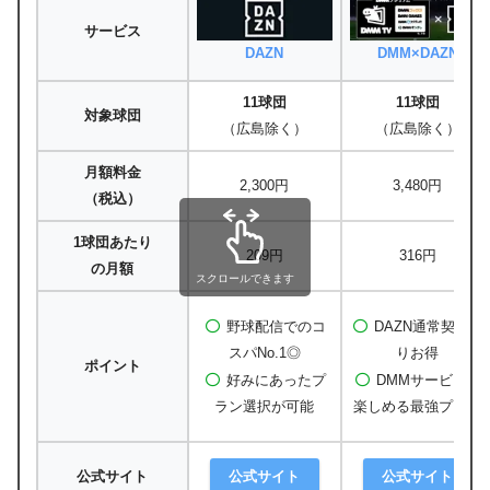
サービス
DAZN
DMM×DAZN
11球団
11球団
対象球団
（広島除く）
（広島除く）
月額料金
2,300円
3,480円
（税込）
1球団あたり
209円
316円
の月額
スクロールできます
野球配信でのコ
DAZN通常契約よ
スパNo.1◎
りお得
ポイント
好みにあったプ
DMMサービスも
ラン選択が可能
楽しめる最強プラン
公式サイト
公式サイト
公式サイト