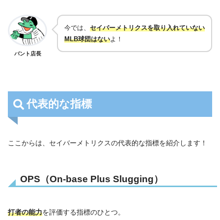
今では、
セイバーメトリクスを取り入れていない
MLB球団はない
よ！
バント店長
代表的な指標
ここからは、セイバーメトリクスの代表的な指標を紹介します！
OPS（
O
n-base
P
lus
S
lugging）
打者の能力
を評価する指標のひとつ。