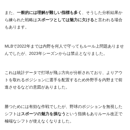
また、
一般的には理解が難しい指標も多く
、そうした分析結果か
ら練られた戦略は
スポーツとしては魅力に欠ける
と言われる場合
もあります。
MLBで2022年までは内野を何人で守ってもルール上問題ありませ
んでしたが、2023年シーズンからは禁止となりました。
これは統計データで打球が飛ぶ方向が分析されており、よりアウ
トを取れるポジションに選手を配置するため外野手を内野まで前
進させるなどの意図がありました。
勝つためには有効な作戦でしたが、野球のポジションを無視した
シフトは
スポーツの魅力を損なう
という指摘もありルール改正で
極端なシフトが使えなくなりました。